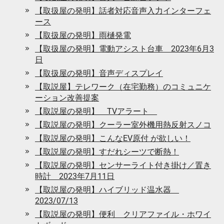
【取扱屋の発明】話者対応音声入力インターフェ
ース
【取扱屋の発明】雨樋発電
【取扱屋の発明】電動アシスト台車 2023年6月3
日
【取扱屋の発明】音声ディスプレイ
【取説屋】テレワーク（在宅勤務）のコミュニケ
ーション改善提案
【取説屋の発明】 TVアラート
【取説屋の発明】クーラー室外機用熱反射スノコ
【取説屋の発明】こんなEV原付 が欲しい！
【取説屋の発明】すだれシーツで断熱！
【取説屋の発明】センサーライト付き掛け／置き
時計 2023年7月11日
【取説屋の発明】ハイブリッド温水器
2023/07/13
【取説屋の発明】便利 クリアファイル・ホワイ