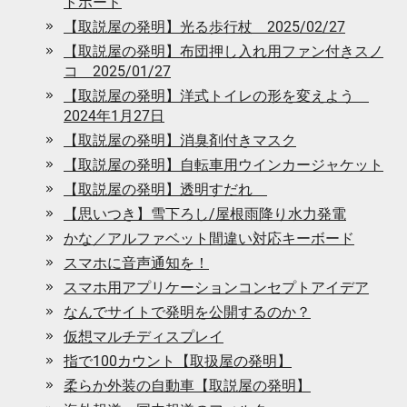
トボード
【取説屋の発明】光る歩行杖 2025/02/27
【取説屋の発明】布団押し入れ用ファン付きスノ
コ 2025/01/27
【取説屋の発明】洋式トイレの形を変えよう
2024年1月27日
【取説屋の発明】消臭剤付きマスク
【取説屋の発明】自転車用ウインカージャケット
【取説屋の発明】透明すだれ
【思いつき】雪下ろし/屋根雨降り水力発電
かな／アルファベット間違い対応キーボード
スマホに音声通知を！
スマホ用アプリケーションコンセプトアイデア
なんでサイトで発明を公開するのか？
仮想マルチディスプレイ
指で100カウント【取扱屋の発明】
柔らか外装の自動車【取説屋の発明】