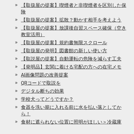
【取扱屋の提案】喫煙者と非喫煙者を区別した保
険
【取扱屋の提案】拡散？動かす相手を考えよう
【取扱屋の提案】放課後自習スペース確保（空き
教室活用）
【取扱屋の提案】規約書無限スクロール
【取扱屋の発明】図書館の新しい使い方
【取説屋の提案】自動運転の危険を減らす工夫
【発明品】玄関に着ける宅配の方への在宅メモ
AI画像問題の改善提案
QRコードで取説を
デジタル断ちの効果
学校犬ってどうですか？
食器を洗い籠に入れる前に水を払い落としてか
ら！
食材に遮られない位置に照明がほしい＞冷蔵庫