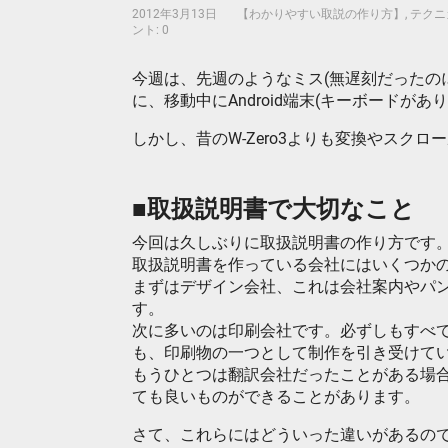
2012年3月13日
【わかりやすい取説の作り方】
,
テクニ
ント: 0
今週は、先週のようなミス(無遅刻だったのに
に、移動中にAndroid端末(キーボードが
しかし、昔のW-Zero3よりも変換やスク
■取扱説明書で大切なこと
今回は久しぶりに取扱説明書の作り方です
取扱説明書を作っている会社にはいくつか
まずはデザイン会社、これは会社案内やパ
す。
次に多いのは印刷会社です。必ずしもすべ
も、印刷物の一つとして制作を引き受けて
もうひとつは翻訳会社だったことがある場
ても良いものができることがあります。
さて、これらにはどういった違いがあるの