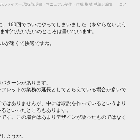
カルライター
,
取扱説明書・マニュアル制作・作成
,
取材
,
執筆と編集
コメ
、160回でついにやってしまいました…)をやらないよう
あります)でだいたいのところは書いています。
ロールが速くて快適ですね。
。
のパターンがあります。
ンフレットの業務の延長としてとらえている場合が多いで
てではありませんが、中には取説を作っているというより
いるといったところもあります。
合です。この場合はあまりデザインが凝ったものではなく
でしょうか。