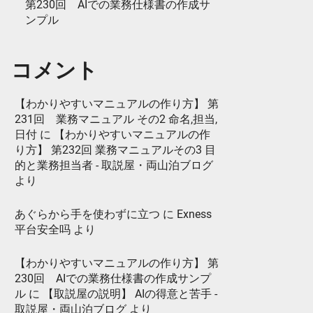
第230回 AIでの業務仕様書の作成サ
ンプル
コメント
【わかりやすいマニュアルの作り方】 第
231回 業務マニュアル その2 命名,担当,
日付
に
【わかりやすいマニュアルの作
り方】 第232回 業務マニュアルその3 目
的と業務担当者 - 取説屋・両山泊ブログ
より
あぐらから手を使わずに立つ
に
Exness
平台安全吗
より
【わかりやすいマニュアルの作り方】 第
230回 AIでの業務仕様書の作成サンプ
ル
に
【取説屋の説明】 AIの得意と苦手 -
取説屋・両山泊ブログ
より