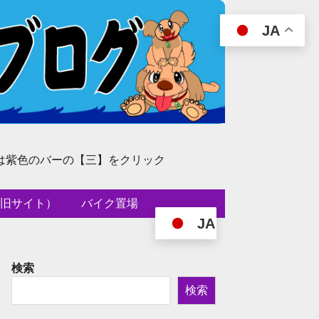
JA
は紫色のバーの【三】をクリック
旧サイト）
バイク置場
JA
検索
検索