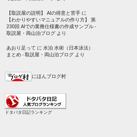
【取説屋の説明】 AIの得意と苦手
に
【わかりやすいマニュアルの作り方】 第
230回 AIでの業務仕様書の作成サンプル -
取説屋・両山泊ブログ
より
あおり足って
に
水泊 水術（日本泳法）
まとめ - 取説屋・両山泊ブログ
より
にほんブログ村
ドタバタ日記ランキング