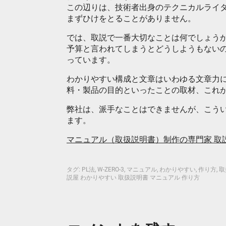
この辺りは、技術者出身のテクニカルライ
まずひけをとることがありません。
では、取説で一番大切なことは何でしょう
予算と言われてしまうとどうしようもない
っています。
わかりやすい構成と文章はいわゆる文章力
料・製品の目的といったことの取材、これ
弊社は、派手なことはできませんが、こう
ます。
マニュアル（取扱説明書）制作の専門家 取
タグ:
PL法
,
W-ZERO-3
,
マニュアル
,
わかりやすい
,
作り方
,
取
説屋 わかりやすい 取扱説明書 マニュアル 作り方