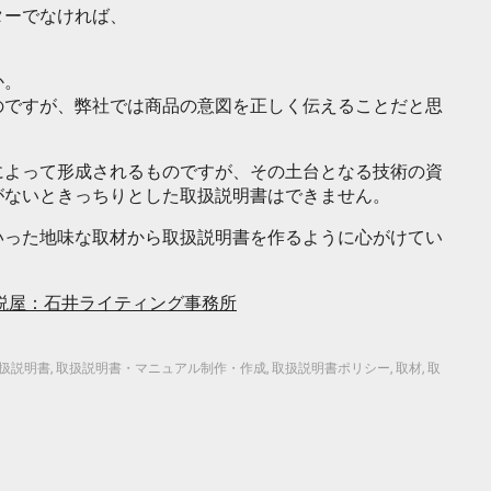
ターでなければ、
か。
のですが、弊社では商品の意図を正しく伝えることだと思
によって形成されるものですが、その土台となる技術の資
がないときっちりとした取扱説明書はできません。
いった地味な取材から取扱説明書を作るように心がけてい
説屋：石井ライティング事務所
扱説明書
,
取扱説明書・マニュアル制作・作成
,
取扱説明書ポリシー
,
取材
,
取