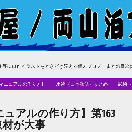
作等に自作イラストをときどき添える個人ブログ。まとめ目次
マニュアルの作り方】
水術（日本泳法）まとめ
武術（
ュアルの作り方】第163
取材が大事