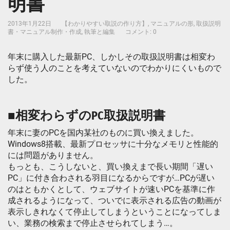
明書
2013年1月22日
【わかりやすい取説の作り方】
,
マニュアルの形
,
取扱説明
書・マニュアル制作・作成
,
執筆と編集
コメント: 0
年末に購入した最新PC、しかしその取扱説明書は相変わ
らず使う人のことを考えていないのでわかりにくいもので
した。
■相変わらずのPC取扱説明書
年末に妻のPCを国内某社のものに買い換えました。
Windows8搭載、最新プロセッサに十分なメモリと性能的
には問題がありません。
もっとも、こうしないと、買い換えまで長い期間「遅い
PC」に付き合わされる羽目になるからですが…PCが遅い
のはともかくとして、ウェブサイトが速いPCを基準に作
成されるようになって、ついでに表示される広告の動画が
表示しきれなくて停止してしまうということになってしま
い、業務の検索まで停止させられてしまう…。