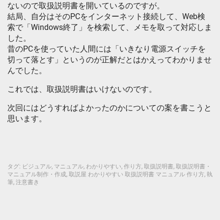
ないので取扱説明書を開いているのですが。
結局、自分はそのPCをインターネット接続して、Web検
索で「Windows終了」を検索して、メモを取って対応しま
した。
昔のPCを使っていた人間には「いきなり電源スイッチを
切って落とす」というのが正解だとはかえってわかりませ
んでした。
これでは、取扱説明書はいけないのです。
次回にはどうすればよかったのかについての案を書こうと
思います。
タグ:
ビジュアル
,
マニュアル
,
わかりやすい
,
作り方
,
取扱説明書
,
取扱説明書・
マニュアル制作・作成
,
取説屋 わかりやすい 取扱説明書 マニュアル 作り方
,
執
筆
,
注意書き