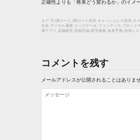
正確性よりも「将来どう変わるか」のイメ
タグ:
IT
,
QRコード
,
QRコード決済
,
キャッシュレス決済
,
キ
社会
,
デジタル通貨
,
ビッグデータ
,
フィンテック
,
ブロック
簿アプリ
,
店舗経営
,
技術評論
,
暗号資産
,
未来予測
,
決済シス
コメントを残す
メールアドレスが公開されることはありま