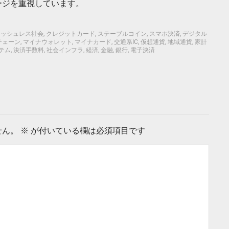
ージを重視しています。
ャッシュレス社会
,
クレジットカード
,
ステーブルコイン
,
スマホ決済
,
デジタル
チェーン
,
マイナウォレット
,
マイナカード
,
交通系IC
,
仮想通貨
,
地域通貨
,
家計
テム
,
決済手数料
,
社会インフラ
,
経済
,
金融
,
銀行
,
電子決済
せん。
※
が付いている欄は必須項目です