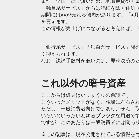
また、全国一律で無いため、地域通貨やチ
「独自系サービス」からは詳細を除く住所（
期間には××が売れる傾向があります」「●
を買えます。
この情報が売上げにつながると考えれば、
「銀行系サービス」「独自系サービス」間
く抑えられます。
なお、決済手数料が低いのは、即時決済の
これ以外の暗号資産
ここからは偏見はいりまくりの余談です。
こういったメリットがなく、相場に左右さ
ただし、一般消費者向けではありません。
いたいといったいわゆる
ブラック
な用途で
ですが、このあたりは一般消費者には関わ
※この記事は、現在公開されている情報を