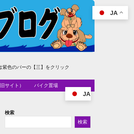
JA
は紫色のバーの【三】をクリック
旧サイト）
バイク置場
JA
検索
検索