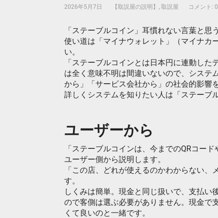
2026年5月7日
【取説屋の説明】
,
取説屋
コメント: 0
「ステーブルコイン」耳慣れない言葉と思
使い道は「マイナウォレット」（マイナカ
い。
「ステーブルコインとは日本円に連動した
は全く意味不明は間違いないので、システ
から」「サービス会社から」の社会的影響
詳しくシステムを知りたい人は「ステーブル
ユーザーから
「ステーブルコインは、今までのQRコード
ユーザー側から説明します。
「この店、どれが使えるのかわからない、
す。
しくみは簡単。現金と同じ扱いで、支払い
ので客側は選ぶ必要がありません。現金で
くて良いのと一緒です。