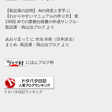
【取説屋の説明】 AIの得意と苦手
に
【わかりやすいマニュアルの作り方】 第
230回 AIでの業務仕様書の作成サンプル -
取説屋・両山泊ブログ
より
あおり足って
に
水泊 水術（日本泳法）
まとめ - 取説屋・両山泊ブログ
より
にほんブログ村
ドタバタ日記ランキング