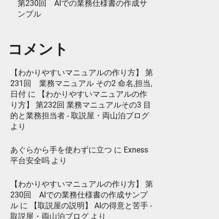
第230回 AIでの業務仕様書の作成サ
ンプル
コメント
【わかりやすいマニュアルの作り方】 第
231回 業務マニュアル その2 命名,担当,
日付
に
【わかりやすいマニュアルの作
り方】 第232回 業務マニュアルその3 目
的と業務担当者 - 取説屋・両山泊ブログ
より
あぐらから手を使わずに立つ
に
Exness
平台安全吗
より
【わかりやすいマニュアルの作り方】 第
230回 AIでの業務仕様書の作成サンプ
ル
に
【取説屋の説明】 AIの得意と苦手 -
取説屋・両山泊ブログ
より