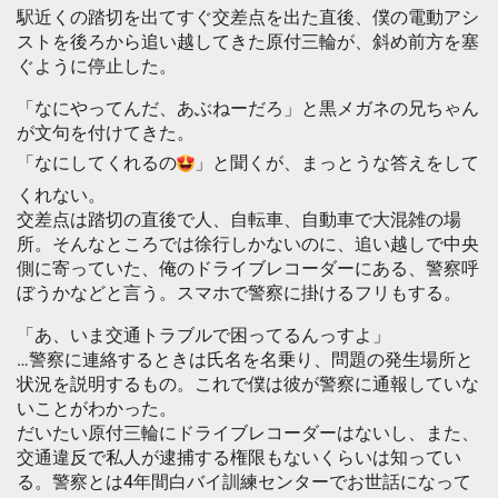
駅近くの踏切を出てすぐ交差点を出た直後、僕の電動アシ
ストを後ろから追い越してきた原付三輪が、斜め前方を塞
ぐように停止した。
「なにやってんだ、あぶねーだろ」と黒メガネの兄ちゃん
が文句を付けてきた。
「なにしてくれるの
」と聞くが、まっとうな答えをして
くれない。
交差点は踏切の直後で人、自転車、自動車で大混雑の場
所。そんなところでは徐行しかないのに、追い越しで中央
側に寄っていた、俺のドライブレコーダーにある、警察呼
ぼうかなどと言う。スマホで警察に掛けるフリもする。
「あ、いま交通トラブルで困ってるんっすよ」
…警察に連絡するときは氏名を名乗り、問題の発生場所と
状況を説明するもの。これで僕は彼が警察に通報していな
いことがわかった。
だいたい原付三輪にドライブレコーダーはないし、また、
交通違反で私人が逮捕する権限もないくらいは知ってい
る。警察とは4年間白バイ訓練センターでお世話になって