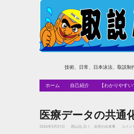
技術、日常、日本泳法、取説制
ホーム
自己紹介
【わかりやすい
医療データの共通
2026年5月31日
両山泊
,
日々、近所の出来事
コメント