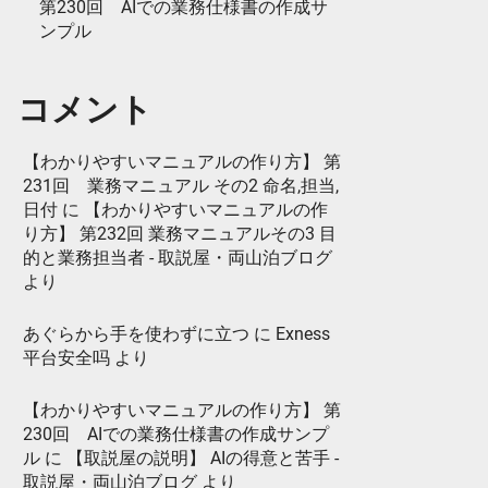
第230回 AIでの業務仕様書の作成サ
ンプル
コメント
【わかりやすいマニュアルの作り方】 第
231回 業務マニュアル その2 命名,担当,
日付
に
【わかりやすいマニュアルの作
り方】 第232回 業務マニュアルその3 目
的と業務担当者 - 取説屋・両山泊ブログ
より
あぐらから手を使わずに立つ
に
Exness
平台安全吗
より
【わかりやすいマニュアルの作り方】 第
230回 AIでの業務仕様書の作成サンプ
ル
に
【取説屋の説明】 AIの得意と苦手 -
取説屋・両山泊ブログ
より