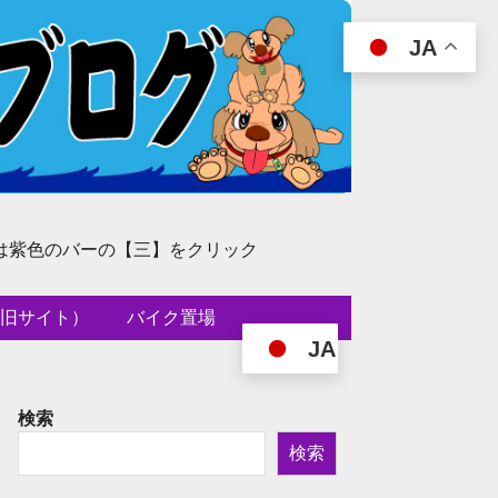
JA
は紫色のバーの【三】をクリック
旧サイト）
バイク置場
JA
検索
検索