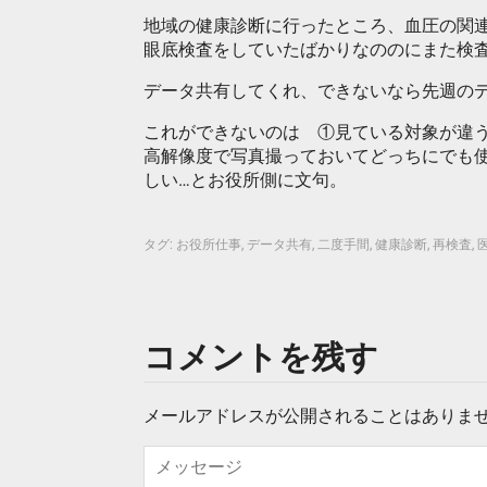
地域の健康診断に行ったところ、血圧の関
眼底検査をしていたばかりなののにまた検
データ共有してくれ、できないなら先週の
これができないのは ①見ている対象が違
高解像度で写真撮っておいてどっちにでも
しい…とお役所側に文句。
タグ:
お役所仕事
,
データ共有
,
二度手間
,
健康診断
,
再検査
,
コメントを残す
メールアドレスが公開されることはありま