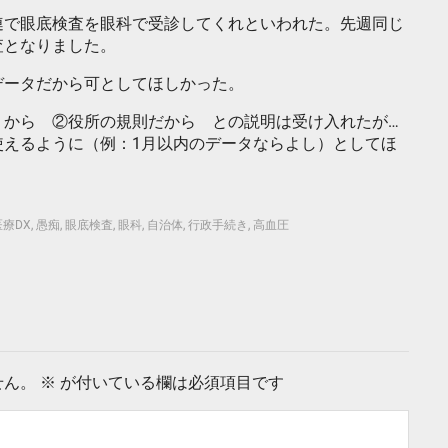
連で眼底検査を眼科で受診してくれといわれた。先週同じ
査となりました。
データだから可としてほしかった。
うから ②役所の規則だから との説明は受け入れたが…
使えるように（例：1月以内のデータならよし）としてほ
医療DX
,
愚痴
,
眼底検査
,
眼科
,
自治体
,
行政手続き
,
高血圧
せん。
※
が付いている欄は必須項目です