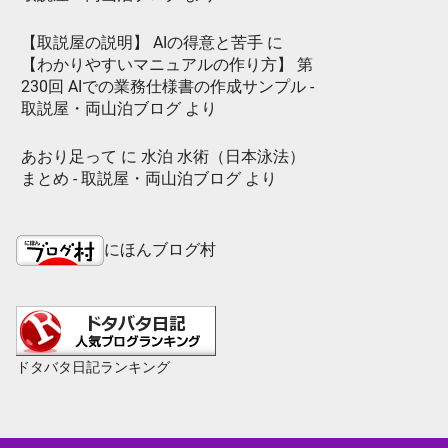
【取説屋の説明】 AIの得意と苦手
に
【わかりやすいマニュアルの作り方】 第
230回 AIでの業務仕様書の作成サンプル -
取説屋・両山泊ブログ
より
あおり足って
に
水泊 水術（日本泳法）
まとめ - 取説屋・両山泊ブログ
より
にほんブログ村
ドタバタ日記ランキング