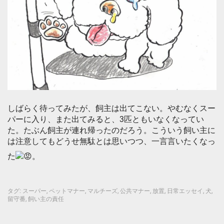
しばらく待ってみたが、飼主は出てこない。やむなくスー
パーに入り、また出てみると、3匹ともいなくなってい
た。たぶん飼主が連れ帰ったのだろう。こういう飼い主に
は注意してもどうせ無駄とは思いつつ、一言言いたくなっ
た
。
タグ:
スーパー
,
ペットマナー
,
マルチーズ
,
公共マナー
,
放置
,
日常エッセイ
,
犬
,
留守番
,
飼い主の責任