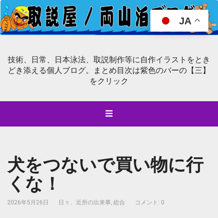
JA
技術、日常、日本泳法、取説制作等に自作イラストをとき
どき添える個人ブログ。まとめ目次は紫色のバーの【三】
をクリック
☰
犬をつないで買い物に行
くな！
2026年5月26日
日々、近所の出来事
,
総合
コメント: 0