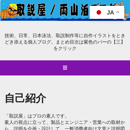
JA
技術、日常、日本泳法、取説制作等に自作イラストをとき
どき添える個人ブログ。まとめ目次は紫色のバーの【三】
をクリック
☰
自己紹介
「取説屋」はプロの素人です。
素人の視点に立って、製品とエンジニア・営業への取材か
ら 説明を企画・設計して、一般消費者向け文章と説明図