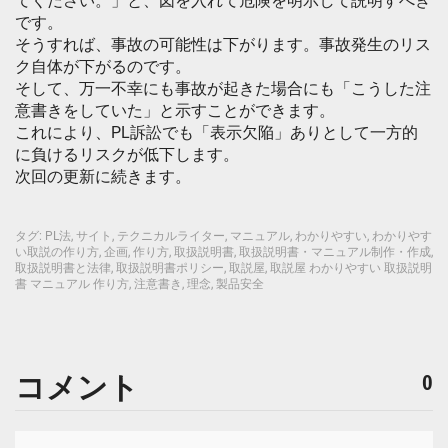
てください。」と、図を入れて危険を明示して説明すべき
です。
そうすれば、事故の可能性は下がります。事故発生のリス
ク自体が下がるのです。
そして、万一不幸にも事故が起きた場合にも「こうした注
意書きをしていた」と示すことができます。
これにより、PL訴訟でも「表示欠陥」ありとして一方的
に負けるリスクが低下します。
次回の更新に続きます。
タグ:
PL法
,
サイト
,
テクニカルライター
,
マニュアル
,
わかりやすい
,
わかりやす
い取説の作り方
,
企画
,
作り方
,
取扱説明書
,
取扱説明書・マニュアル制作・作成
,
取扱説明書と法律
,
取扱説明書ポリシー
,
取説屋
,
取説屋 わかりやすい 取扱説明
書 マニュアル 作り方
,
注意書き
,
理念
,
製品安全
コメント
0