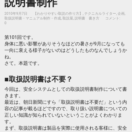
説明書制作
2010年9月7日
【わかりやすい取説の作り方】
,
テクニカルライター
,
企画
,
取扱説明書・マニュアル制作・作成
,
取説屋
,
説明書 書き方
コメント:
0
第101回です。
身体に悪い影響がありそうなほどの暑さが9月になっても
一向に衰える様子がないのはどうしたものなんでしょうか
ね。
さて。本題です。
■取扱説明書は不要？
今回は、安全システムとしての取扱説明書制作について書
きます。
最近は、朝日新聞にすら「取扱説明書は不要だ」という内
容の記事が載るほどですので、取り扱い説明書についての
正しい知識が知られていないということがよくわかりま
す。
まず、取扱説明書は製品を実際に使用される客様に、安全