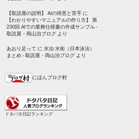
【取説屋の説明】 AIの得意と苦手
に
【わかりやすいマニュアルの作り方】 第
230回 AIでの業務仕様書の作成サンプル -
取説屋・両山泊ブログ
より
あおり足って
に
水泊 水術（日本泳法）
まとめ - 取説屋・両山泊ブログ
より
にほんブログ村
ドタバタ日記ランキング