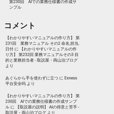
第230回 AIでの業務仕様書の作成サ
ンプル
コメント
【わかりやすいマニュアルの作り方】 第
231回 業務マニュアル その2 命名,担当,
日付
に
【わかりやすいマニュアルの作
り方】 第232回 業務マニュアルその3 目
的と業務担当者 - 取説屋・両山泊ブログ
より
あぐらから手を使わずに立つ
に
Exness
平台安全吗
より
【わかりやすいマニュアルの作り方】 第
230回 AIでの業務仕様書の作成サンプ
ル
に
【取説屋の説明】 AIの得意と苦手 -
取説屋・両山泊ブログ
より