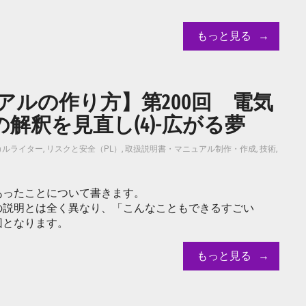
もっと見る
ルの作り方】第200回 電気
解釈を見直し(4)-広がる夢
カルライター
,
リスクと安全（PL）
,
取扱説明書・マニュアル制作・作成
,
技術
,
あったことについて書きます。
の説明とは全く異なり、「こんなこともできるすごい
回となります。
もっと見る