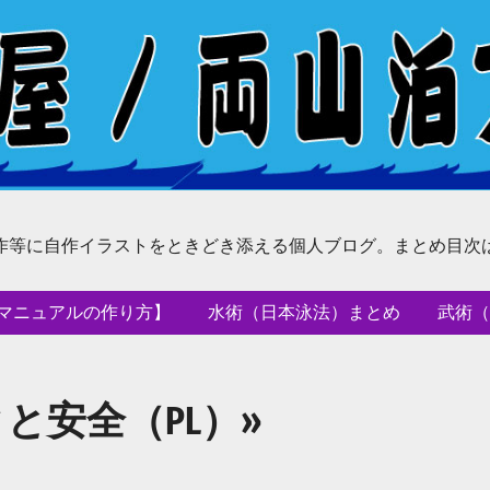
作等に自作イラストをときどき添える個人ブログ。まとめ目次
マニュアルの作り方】
水術（日本泳法）まとめ
武術（
と安全（PL）»