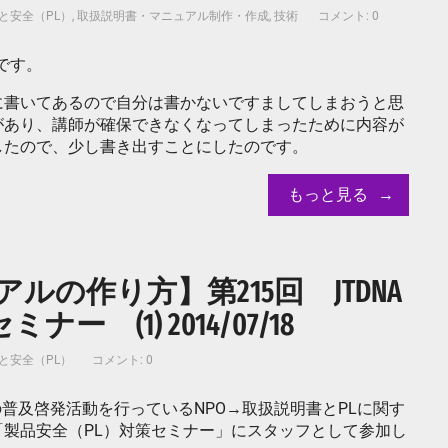
と安全（PL）
,
取扱説明書・マニュアル制作・作成
,
技術
コメント: 0
です。
に書いてあるので自分は書かないですましてしまおうと思
があり、講師が確保できなくなってしまったために内容が
したので、少し書き出すことにしたのです。
もっと見る
の作り方】第215回 JTDNA
 (1) 2014/07/18
と安全（PL）
コメント: 0
策の普及啓発活動を行っているNPO→取扱説明書とPLに関す
製品安全（PL）対策セミナー」にスタッフとして参加し