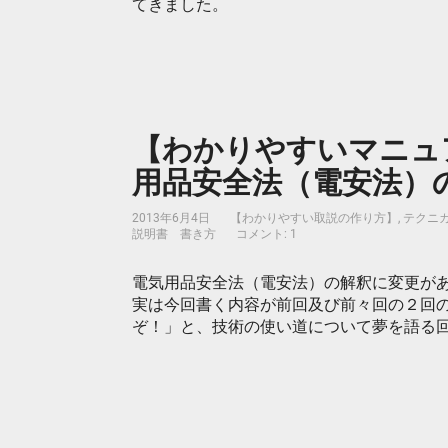
てきました。
【わかりやすいマニュア
用品安全法（電安法）の
2013年6月4日
【わかりやすい取説の作り方】
,
テクニ
説明書 書き方
コメント: 1
電気用品安全法（電安法）の解釈に変更が
実は今回書く内容が前回及び前々回の２回
ぞ！」と、技術の使い道について夢を語る