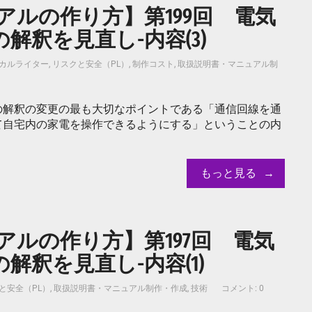
ルの作り方】第199回 電気
解釈を見直し-内容(3)
カルライター
,
リスクと安全（PL）
,
制作コスト
,
取扱説明書・マニュアル制
の解釈の変更の最も大切なポイントである「通信回線を通
て自宅内の家電を操作できるようにする」ということの内
もっと見る
ルの作り方】第197回 電気
解釈を見直し-内容(1)
と安全（PL）
,
取扱説明書・マニュアル制作・作成
,
技術
コメント: 0