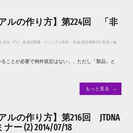
ルの作り方】第224回 「非
と安全（PL）
,
取扱説明書・マニュアル制作・作成
,
取説屋BLOG
,
執筆と編
いることが必要で例外規定はない」、ただし「製品」と
もっと見る
の作り方】第216回 JTDNA
2) 2014/07/18