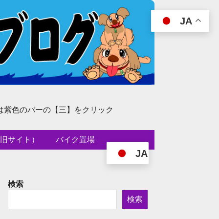
JA
は紫色のバーの【三】をクリック
旧サイト）
バイク置場
JA
検索
検索