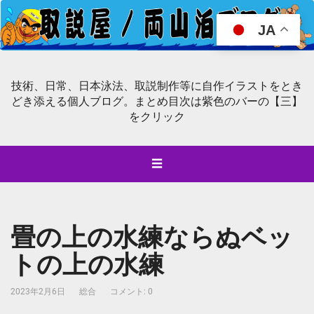
JA
技術、日常、日本泳法、取説制作等に自作イラストをとき
どき添える個人ブログ。まとめ目次は紫色のバーの【三】
をクリック
☰
畳の上の水練ならぬベッ
トの上の水練
2023年2月6日
総合
コメント: 0