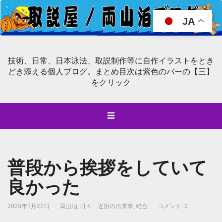
JA
技術、日常、日本泳法、取説制作等に自作イラストをとき
どき添える個人ブログ。まとめ目次は紫色のバーの【三】
をクリック
☰
普段から挨拶をしていて
良かった
2025年1月22日
両山泊
,
日々、近所の出来事
,
総合
コメント: 0