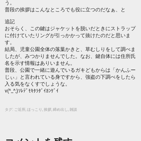
う。
普段の挨拶はこんなところでも役に立つのだなぁ、と
追記
おそらく、この鍵はジャケットを脱いだときにストラップ
に付けていたリングが引っかかって抜けたのだと思いま
す。
結局、児童公園全体の落葉かきと、草むしりをして調べま
したが、みつかりませんでした。なお、鍵自体には住所氏
名を示す情報はありいません。
普段、公園で一緒に遊んでいるガキどもからは「かんふー
じぃ」と言われている身ですから、強盗の下調べをしたら
入る気をなくすでしょうな。
v(^_^;)ｿﾚﾃﾞﾓｷﾀﾗﾀﾞｲｶﾝｹﾞｲ
タグ:
ご近所
,
ほっこり
,
挨拶
,
締め出し
,
雑談