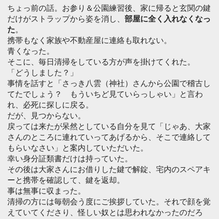
ちょっ前の話。お参り＆公園練習後、家に帰ると玄関の鍵
だけがストラップから姿を消し、
部屋に全く入れなくなっ
た
。
携帯もなく家族や不動産屋に連絡も取れない。
青くなった。
そこに、毎日清掃をしている方が声を掛けてくれた。
「どうしました？」
事情を話すと「さっき八雲（神社）さんから公園で稽古し
てたでしょう？ もういちど見ていらっしゃい」と言わ
れ、必死に探しに戻る。
だが、見つからない。
戻っては来たが呆然としている自分を見て「じゃあ、大家
さんのところに連れていってあげるから、そこで連絡して
もらいなさい」と案内していただいた。
幸い身分証類書だけは持っていた。
その後は大家さんにお借りした鍵で解錠、宅内のスペアキ
ーと携帯を確認して、鍵を返却。
事は無事に収まった。
清掃の方には毎朝会う度にご挨拶していた。それで顔を覚
えていてくださり、怪しい奴とは思われなかったのだろ