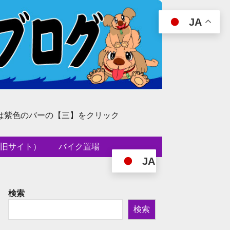
JA
は紫色のバーの【三】をクリック
旧サイト）
バイク置場
JA
検索
検索