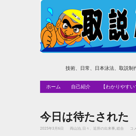
技術、日常、日本泳法、取説制
ホーム
自己紹介
【わかりやすい
今日は待たされた
2025年3月6日
両山泊
,
日々、近所の出来事
,
総合
コメ