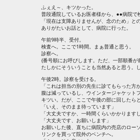
ふぇえ～、キツかった。
普段通院しているお医者様から、●●病院で
「現在は支障ありませんが、念のため」と
ありがたいお話として、病院に行った。
午前9時半、受付。
検査へ。ここで1時間。まぁ普通と思う。
診察へ。
{番号順にお呼びします。ただ、一部順番が
たしかにそういうことも当然あると思う。
午後2時。診察を受ける。
「これは担当の別の先生に診てもらった方
腹は減っているし、ウインタージャケット
キツい。だが、ここで午後の部に回したら
「いえ、そのまま待っています」
「大丈夫ですか、一時間くらいかかります
「大丈夫です、お願いします」
お願いした後、直ちに病院内の売店のロー
リンクを買って院外のベンチへ。