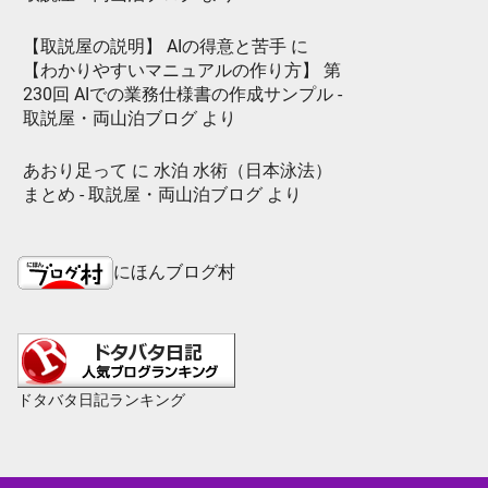
【取説屋の説明】 AIの得意と苦手
に
【わかりやすいマニュアルの作り方】 第
230回 AIでの業務仕様書の作成サンプル -
取説屋・両山泊ブログ
より
あおり足って
に
水泊 水術（日本泳法）
まとめ - 取説屋・両山泊ブログ
より
にほんブログ村
ドタバタ日記ランキング