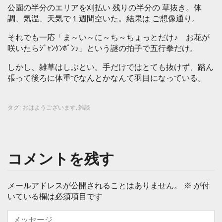
公園の半分のエリアを刈払い 残りの半分の 草抜き。体
調、気温、天気で１週間空いた。結果は ご想像通り。
それでも一応「ま～い～に～ち～ちょっとだけ♪ お花が
咲いたらｼﾞｬﾝｹﾝﾎﾟﾝ♪」という謎の拍子で五行拳だけ。
しかし、雑草はしぶとい。手だけではとても抜けず、踏ん
張って後ろに体重でなんとかなんて羽目になっている。
タグ:
おはようございます
,
雑談
コメントを残す
メールアドレスが公開されることはありません。
※
が付
いている欄は必須項目です