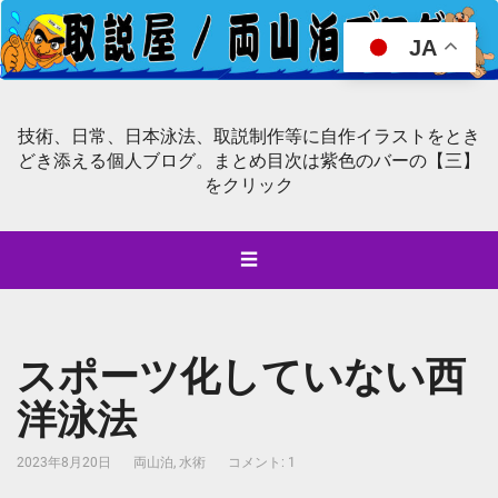
JA
技術、日常、日本泳法、取説制作等に自作イラストをとき
どき添える個人ブログ。まとめ目次は紫色のバーの【三】
をクリック
☰
スポーツ化していない西
洋泳法
2023年8月20日
両山泊
,
水術
コメント: 1