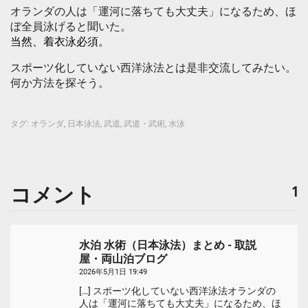
オランダの人は「運河に落ちても大丈夫」になるため、ほ
ぼ全員泳げると聞いた。
当然、着衣泳必須。
スポーツ化していない西洋泳法とは是非交流してみたい。
何か方法を探そう。
タグ:
オランダ
,
日本泳法
,
武道
,
武道・武術
,
水泳
コメント
1
水泊 水術（日本泳法）まとめ - 取説
屋・両山泊ブログ
2026年5月1日 19:49
[…] スポーツ化していない西洋泳法オランダの
人は「運河に落ちても大丈夫」になるため、ほ