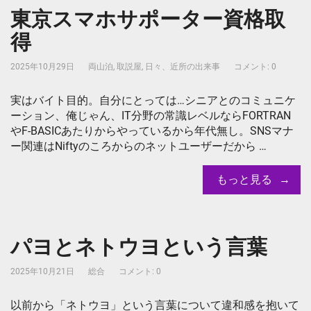
東京スマホサポーター資格取
得
2025年10月29日
両山泊
,
取説屋
,
日々、近所の出来事
コメント: 0
実はバイト目的。自分にとっては…シニアとのコミュニケ
ーション、俺じゃん、IT分野の常識レベルならFORTRAN
やF-BASICあたりからやっているから年代無し。SNSマナ
ー関連はNiftyのころからのネットユーザーだから …
もっと見る
パヨとネトウヨという言葉
2025年10月21日
総合
コメント: 0
以前から「ネトウヨ」という言葉について違和感を抱いて