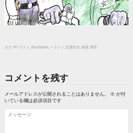
タグ:
#イラスト
,
illustration
,
イラスト
,
交通安全
,
挨拶
,
警官
コメントを残す
メールアドレスが公開されることはありません。
※
が付
いている欄は必須項目です