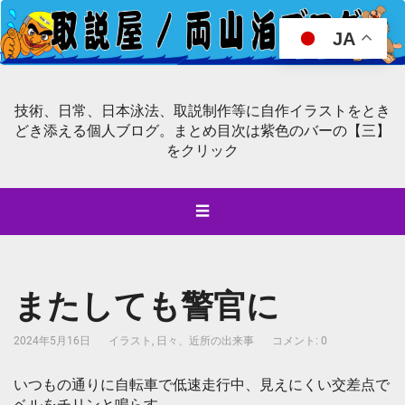
JA
技術、日常、日本泳法、取説制作等に自作イラストをとき
どき添える個人ブログ。まとめ目次は紫色のバーの【三】
をクリック
☰
またしても警官に
2024年5月16日
イラスト
,
日々、近所の出来事
コメント: 0
いつもの通りに自転車で低速走行中、見えにくい交差点で
ベルをチリンと鳴らす。