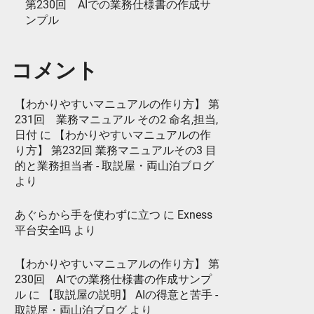
第230回 AIでの業務仕様書の作成サ
ンプル
コメント
【わかりやすいマニュアルの作り方】 第
231回 業務マニュアル その2 命名,担当,
日付
に
【わかりやすいマニュアルの作
り方】 第232回 業務マニュアルその3 目
的と業務担当者 - 取説屋・両山泊ブログ
より
あぐらから手を使わずに立つ
に
Exness
平台安全吗
より
【わかりやすいマニュアルの作り方】 第
230回 AIでの業務仕様書の作成サンプ
ル
に
【取説屋の説明】 AIの得意と苦手 -
取説屋・両山泊ブログ
より