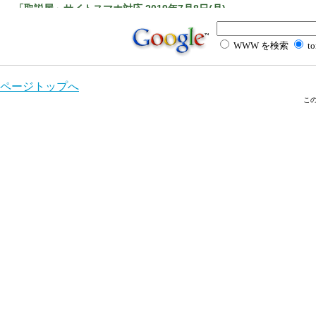
「取説屋」サイトスマホ対応 2019年7月8日(月)
「取説屋」サイトをスマホ対応としました。
「取説屋」サイト スマホ版
WWW を検索
to
「PL研究学会 第５回大会」に参加 平成31年7月12日(金)
ページトップへ
製品安全「PL研究学会 第５回大会
に参加してきました。
農業関連の方のポジションなど非常に興味深い話を聞くことができ
こ
産業交流展2019 参加
平成31年2月19日(火)
産業交流展2019
にて、「取説屋」をアピール
台東区産業フェアと東京くらしのフェスティバル 2019 参加
令和元年11月01日(火)
台東区産業フェア2019
にて、「取説屋」をア
町工場見本市2019参加
平成31年2月19日(火)
町工場見本市2019
にて、「取説屋」をアピー
「取説屋」という業種が存在しないので、．「印刷屋ではなく、製
書籍レベルに作成します」というサービ業だと知ってもらう必要が
中小企業 新ものづくり・新サービス展参加