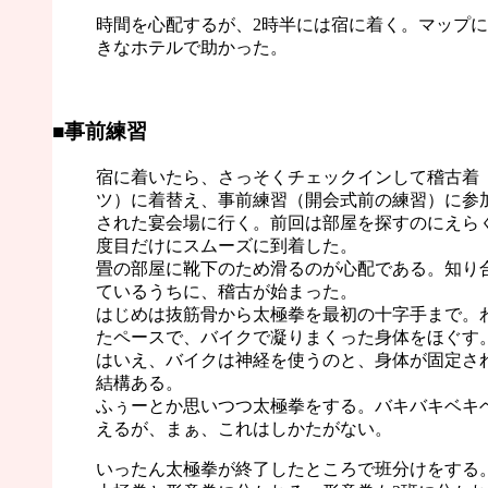
時間を心配するが、2時半には宿に着く。マップ
きなホテルで助かった。
■事前練習
宿に着いたら、さっそくチェックインして稽古着
ツ）に着替え、事前練習（開会式前の練習）に参
された宴会場に行く。前回は部屋を探すのにえら
度目だけにスムーズに到着した。
畳の部屋に靴下のため滑るのが心配である。知り
ているうちに、稽古が始まった。
はじめは抜筋骨から太極拳を最初の十字手まで。
たペースで、バイクで凝りまくった身体をほぐす。た
はいえ、バイクは神経を使うのと、身体が固定さ
結構ある。
ふぅーとか思いつつ太極拳をする。バキバキベキ
えるが、まぁ、これはしかたがない。
いったん太極拳が終了したところで班分けをする