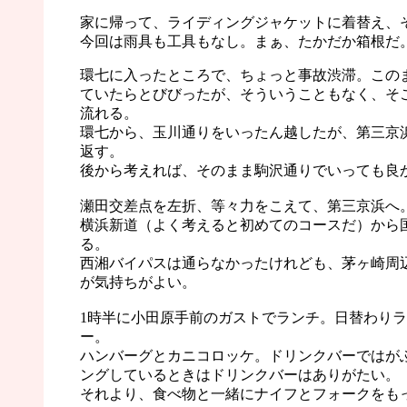
家に帰って、ライディングジャケットに着替え、
今回は雨具も工具もなし。まぁ、たかだか箱根だ
環七に入ったところで、ちょっと事故渋滞。この
ていたらとびびったが、そういうこともなく、そ
流れる。
環七から、玉川通りをいったん越したが、第三京
返す。
後から考えれば、そのまま駒沢通りでいっても良
瀬田交差点を左折、等々力をこえて、第三京浜へ
横浜新道（よく考えると初めてのコースだ）から
る。
西湘バイパスは通らなかったけれども、茅ヶ崎周
が気持ちがよい。
1時半に小田原手前のガストでランチ。日替わり
ー。
ハンバーグとカニコロッケ。ドリンクバーではが
ングしているときはドリンクバーはありがたい。
それより、食べ物と一緒にナイフとフォークをも