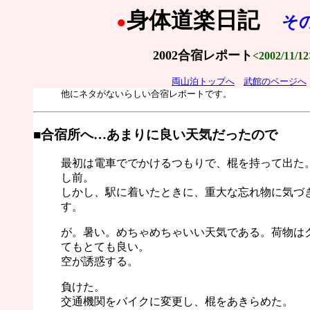
身体道楽日記
●
そ
2002合宿レポート
<2002/11/12
両山泊トップへ
武館のページへ
他にネタがないらしい合宿レポートです。
■合宿所へ…あまりに良い天気だったので
最初は電車ででかけるつもりで、棍を持って出た。
し前。
しかし、駅に着いたときに、重大な忘れ物に気づ
す。
が。暑い。めちゃめちゃいい天気である。荷物は
てもとても良い。
空が誘惑する。
負けた。
交通機関をバイクに変更し、棍をあきらめた。