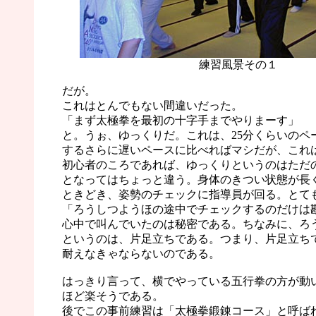
練習風景その１
だが。
これはとんでもない間違いだった。
「まず太極拳を最初の十字手までやりまーす」
と。うぉ、ゆっくりだ。これは、25分くらいのペ
するさらに遅いペースに比べればマシだが、これ
初心者のころであれば、ゆっくりというのはただ
となってはちょっと違う。身体のきつい状態が長
ときどき、姿勢のチェックに指導員が回る。とて
「ろうしつようほの途中でチェックするのだけは
心中で叫んでいたのは秘密である。ちなみに、ろ
というのは、片足立ちである。つまり、片足立ち
耐えなきゃならないのである。
はっきり言って、横でやっている五行拳の方が動
ほど楽そうである。
後でこの事前練習は「太極拳鍛錬コース」と呼ば