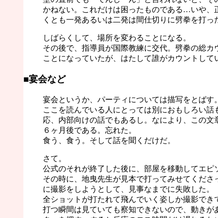
かねない。これだけは困ったものである…いや、
くとも一発あるいは二発は間仕切りに劈拳を打っ
しばらくして、場所を変わることになる。
その後で、指導員が国際教練に交代。劈拳の総カウ
ことになっていたが、はたして誰がカウントして
■宴会など
宴会というか、パーティについては描写をとばす
ここを読んでいる人にとっては別におもしろい話
応、内部向けの話でもあるし。なにより、この文
６ヶ月後である。忘れた。
食う、食う。そして話を聞くだけだ。
さて。
公式のそれが終了した後に、部屋を移動してエピ
その時に、地曳先生が見本で打ってみせてくださ
に撮影をしようとして、見事なまでに失敗した。
全ショットが打たれて飛んでいく姿しか撮影でき
打つ瞬間は見ていても察知できないので、動きが