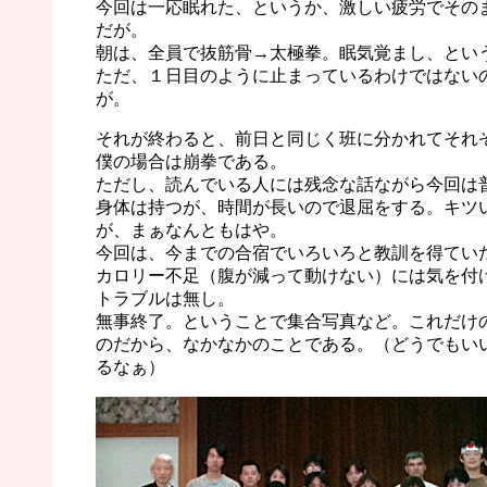
今回は一応眠れた、というか、激しい疲労でその
だが。
朝は、全員で抜筋骨→太極拳。眠気覚まし、とい
ただ、１日目のように止まっているわけではない
が。
それが終わると、前日と同じく班に分かれてそれ
僕の場合は崩拳である。
ただし、読んでいる人には残念な話ながら今回は
身体は持つが、時間が長いので退屈をする。キツ
が、まぁなんともはや。
今回は、今までの合宿でいろいろと教訓を得てい
カロリー不足（腹が減って動けない）には気を付
トラブルは無し。
無事終了。ということで集合写真など。これだけ
のだから、なかなかのことである。（どうでもい
るなぁ）