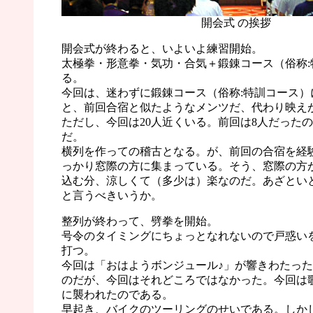
開会式 の挨拶
開会式が終わると、いよいよ練習開始。
太極拳・形意拳・気功・合気＋鍛錬コース（俗称:
る。
今回は、迷わずに鍛錬コース（俗称:特訓コース）
と、前回合宿と似たようなメンツだ、代わり映え
ただし、今回は20人近くいる。前回は8人だった
だ。
横列を作っての稽古となる。が、前回の合宿を経
っかり窓際の方に集まっている。そう、窓際の方
込む分、涼しくて（多少は）楽なのだ。あざとい
と言うべきいうか。
整列が終わって、劈拳を開始。
号令のタイミングにちょっとなれないので戸惑い
打つ。
今回は「おはようボンジュール♪」が響きわたっ
のだが、今回はそれどころではなかった。今回は
に襲われたのである。
早起き、バイクのツーリングのせいである。しか