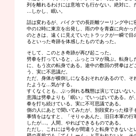
列を離れるわけには意地でも行かない。絶対に、
…しかし、眠い。
話は変わるが、バイクでの長距離ツーリング中に
中の12時に東京を出発し、雨の中を青森に向かっ
のときは、遠くに見えていたトラックが一瞬で目
るといった奇跡を体感したものであった。
そして、このとき奇跡が再び起こった。
劈拳を打っていると、ふっとコマが飛ぶ。転身し
に、もう次の転身である。途中の数回の劈拳はど
う、実に不思議だ。
ただ、身体が横倒しになるおそれがあるので、そ
たような…気がする。
すくなくとも、ぶっ倒れる醜態は演じてはいない
意識は劈拳よりも「眠い」でいっぱいである。が
拳を打ち続けている。実に不可思議である。
側の人にあとで聞いてみたが、別段変わった様子
事情をはなすと、「そりゃあんた、旧日本軍の行
したが…。人間、やればできるものである。
ただし、これには号令が間違うと転身できないと
壁の直前でも「てんしーん」と言われないと、そ