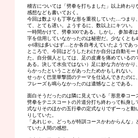
稽古については「劈拳を打ちました」以上終わり
感想なども書いておく。
今回は数よりも丁寧な形を重視していた…つまり
て、とても遅い。ようするに、数以上にキツい。
一時間かけて、劈拳300である。しかし、参加者
字を信用していなかったのは秘密だ。少なくとも
ゃ6割は多いはず…とか各自考えていたようであ
ところで、今回はどうしたわけか自分は自動モー
た。自分個人としては、足の皮膚を痛めているの
ある。決して水虫ではない）足に妙な力がかかり
らかったということがあったためかもしれない。
せっかく巴里華撃団のテーマを仕込んできたのに
フレーズも鳴らなかったのは遺憾なことである。
面白そうだったのは隣に見えている「形意拳コー
劈拳をテニスコートの片道分打ち終わって転身し
式なりそのほかの五行拳の定式なりでずーっと動
りしていた。
「あれじゃ、どっちが特訓コースかわからんな」
ていた人間の感想。