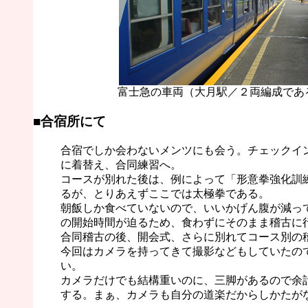
富士急の車両（大月駅／２両編成であ
■合宿所にて
合宿でしか会わないメンツにも会う。チェックイ
に着替え、合同練習へ。
コースが別れた後は、例によって「形意拳強化訓
るが、とりあえずここでは太極拳である。
朝飯しか食べていないので、いいかげん腹が減っ
の開始時間が迫るため、食わずにそのまま稽古に
合同稽古の後、開会式、さらに別れてコース別の
今回はカメラを持ってきて撮影などもしていたの
い。
カメラだけでも結構重いのに、三脚があるので余
する。まぁ、カメラも自分の道楽だからしかたが