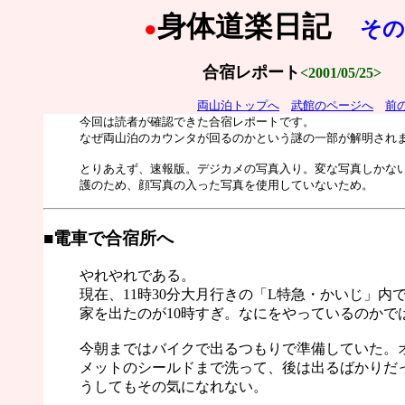
身体道楽日記
●
その
合宿レポート
<2001/05/25>
両山泊トップへ
武館のページへ
前
今回は読者が確認できた合宿レポートです。
なぜ両山泊のカウンタが回るのかという謎の一部が解明され
とりあえず、速報版。デジカメの写真入り。変な写真しかな
護のため、顔写真の入った写真を使用していないため。
■電車で合宿所へ
やれやれである。
現在、11時30分大月行きの「L特急・かいじ」内
家を出たのが10時すぎ。なにをやっているのかで
今朝まではバイクで出るつもりで準備していた。
メットのシールドまで洗って、後は出るばかりだ
うしてもその気になれない。