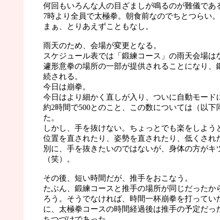
何回もいろんな人の目ざましが鳴るのが難儀であ
7時より全員で太極拳。朝食前なのでちとつらい。
まぁ、とりあえずこともなし。
雨天のため、会場が変更となる。
スケジュール表では「鍛練コース」の雨天会場は
遽形意拳の場所の一部が提供されることになり、
続される。
今日は崩拳。
今日はより細かく直しが入り、ついに自動モード
約2時間で500とのこと、この数については（以下
た。
しかし、手を抜けない。ちょっとでも楽をしよう
位置を直されたり、姿勢を直されたり、低くされ
別に、手を抜きたいのではないが、身体の方がキ
（笑）。
その後、短い時間だが、推手をおこなう。
たぶん、鍛練コースと推手の場所が同じだったか
ろう。そうでなければ、時間一杯崩拳を打ってい
に、太極拳コースの時間経過後は推手の予定だっ
ちつづけであった。