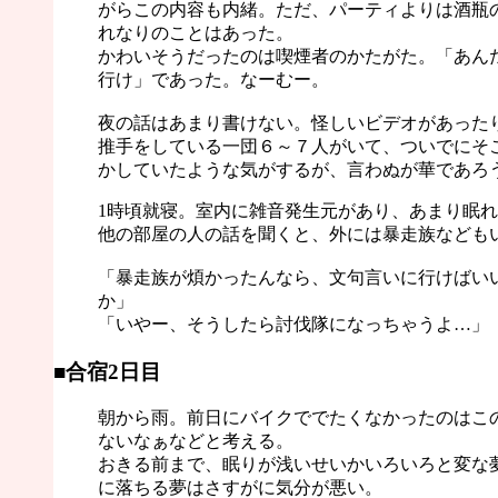
がらこの内容も内緒。ただ、パーティよりは酒瓶
れなりのことはあった。
かわいそうだったのは喫煙者のかたがた。「あん
行け」であった。なーむー。
夜の話はあまり書けない。怪しいビデオがあった
推手をしている一団６～７人がいて、ついでにそ
かしていたような気がするが、言わぬが華であろ
1時頃就寝。室内に雑音発生元があり、あまり眠
他の部屋の人の話を聞くと、外には暴走族なども
「暴走族が煩かったんなら、文句言いに行けばい
か」
「いやー、そうしたら討伐隊になっちゃうよ…」
■合宿2日目
朝から雨。前日にバイクででたくなかったのはこ
ないなぁなどと考える。
おきる前まで、眠りが浅いせいかいろいろと変な
に落ちる夢はさすがに気分が悪い。