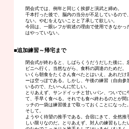
閉会式では、例年と同じく挨拶と演武と締め。
千本打った後で、脳内の当分が不足しているので
ない。やむをえないことと了承して欲しい。
今回は、一眼レフが前述の理由で使用できなかっ
はやっていない。
■追加練習～帰宅まで
閉会式が終わると、しばらくうだうだした後に、
ビニへ行く。当然ながら、食料の調達のためだ。
いくら朝食をたくさん食べたとはいえ、あれだけ
ーは空っぽである。しかし、午後の練習（自由参
いるので、たいへんに忙しい。
とりあえず、サンドイッチと甘いパン、ついでに
て、手早く食べる。それでも食べ終わるのとが間
ッチの一袋は練習後まで取っておくことになった
そして。
ようやく待望の推手である。合宿にきて、全然推
しい限りなのだ。とりあえず、対人の練習もした
のなかでこっそりと推手をしてはいるが（むろん