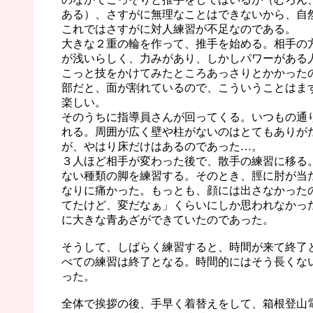
ある）、さすがに無理なことはできないから、自
これではさすがに対人練習が不足なのである。
大きな２重の輪を作って、推手を始める。相手の
が浅いらしく、力みがあり、しかしパワーがある
こっと技をかけてみたところあっさりとかかった
部だと、面が割れているので、こういうことはま
楽しい。
そのうちに指導員さんが回ってくる。いつもの通
れる。周囲が広く壁や柱がないのはとてもありが
が、やはり床だけはあるのであった…。
３人ほど相手が変わった後で、散手の練習に移る
ない種類の脚を練習する。そのとき、脛に肘が当
なりに痛かった。もっとも、顔には出さなかった
てたけど、変だなぁ」くらいにしか思われなかっ
に大きな青あざができていたのであった。
そうして、しばらく練習すると、時間が来て終了
べての練習は終了となる。時間的にはそう長くな
った。
全体で挨拶の後、手早く着替えをして、箱根登山