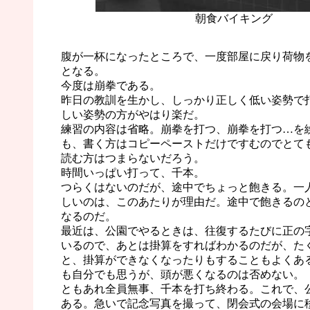
朝食バイキング
腹が一杯になったところで、一度部屋に戻り荷物
となる。
今度は崩拳である。
昨日の教訓を生かし、しっかり正しく低い姿勢で
しい姿勢の方がやはり楽だ。
練習の内容は省略。崩拳を打つ、崩拳を打つ…を
も、書く方はコピーペーストだけですむのでとて
読む方はつまらないだろう。
時間いっぱい打って、千本。
つらくはないのだが、途中でちょっと飽きる。一
しいのは、このあたりが理由だ。途中で飽きるの
なるのだ。
最近は、公園でやるときは、往復するたびに正の
いるので、あとは掛算をすればわかるのだが、た
と、掛算ができなくなったりもすることもよくあ
も自分でも思うが、頭が悪くなるのは否めない。
ともあれ全員無事、千本を打ち終わる。これで、
ある。急いで記念写真を撮って、閉会式の会場に