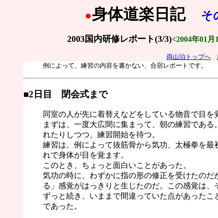
身体道楽日記
●
そ
2003国内研修レポート(3/3)
<2004年01月
両山泊トップへ
例によって、練習の内容を書かない、合宿レポートです。
■2日目 閉会式まで
同室の人が先に着替えなどをしている物音で目を
まずは、一度大広間に集まって、朝の練習である
れたりしつつ、練習開始を待つ。
練習は、例によって抜筋骨から気功、太極拳を最
れで身体が目を覚ます。
このとき、ちょっと面白いことがあった。
気功の時に、わずかに指の形の修正を受けたのだ
る」感覚がはっきりと生じたのだ。この感覚は、
ずっと続き、いままで間違っていた点があったこ
であった。