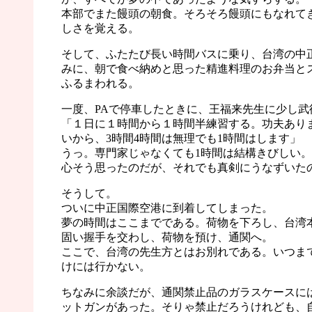
本部でまた饅頭の朝食。そろそろ饅頭にもなれて
しさを覚える。
そして、ふたたび長い時間バスに乗り、台湾の中
みに、朝で食べ納めと思った精進料理のお弁当と
ふるまわれる。
一度、PAで停車したときに、王福来先生に少し武
「１日に１時間から１時間半練習する。功夫あり
いから、3時間4時間は無理でも1時間はします」
うっ。専門家じゃなくても1時間は結構きびしい
心そう思ったのだが、それでも真剣にうなずいた
そうして。
ついに中正国際空港に到着してしまった。
夢の時間はここまでである。荷物を下ろし、台湾
固い握手を交わし、荷物を預け、通関へ。
ここで、台湾の先生方とはお別れである。いつま
けには行かない。
ちなみに余談だが、通関禁止品のガラスケースに
ットガンがあった。そりゃ禁止だろうけれども、