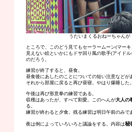
うたいまくるおねーちゃんが
ところで、このどう見てもセーラームーン(マーキ
見えない絵といかにもドサ回り風の歌手(アイドル
のだろう。
練習が終了すると、昼食。
昼食後にあしたのことについての短い注意などが
それから部屋に戻ると再び昼寝。やはり爆睡した
午後は再び形意拳の練習である。
収穫はあったが、すべて割愛。このへんが
大人の
る。
練習が終わると夕食。残る練習は明日午前のみで
秘
夜は例によっていろいろと議論をする。内容は