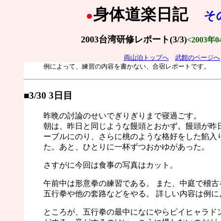
身体道楽日記
●
そ
2003台湾研修レポート(3/3)
<2003年0
両山泊トップへ
武館のページへ
例によって、練習の内容を書かない、合宿レポートです。
■3/30 3日目
昨晩の討論のせいでぎりぎりまで寝過ごす。
朝は、昨日と同じような饅頭とおかず。饅頭が昨
ーブルにのり、さらに桃のような格好をした餡入
た。あと、ひとりに一杯ずつおかゆがあった。
さすがに今回は食事の写真はカット。
午前中は形意拳の練習である。 また、中庭で稽古
五行拳や他の套路などをやる。 詳しい内容は例に
ところが、五行拳の最中になにやらピイヒャラド