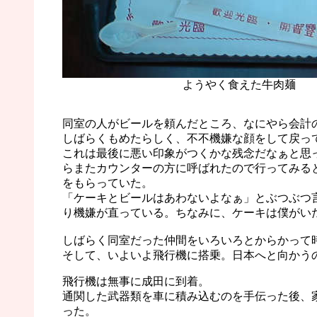
ようやく食えた牛肉麺
同室の人がビールを頼んだところ、なにやら会計
しばらくもめたらしく、不不機嫌な顔をして戻っ
これは最後に悪い印象がつくかな残念だなぁと思
らまたカウンターの方に呼ばれたので行ってみる
をもらっていた。
「ケーキとビールはあわないよなぁ」とぶつぶつ
り機嫌が直っている。ちなみに、ケーキは僕がい
しばらく同室だった仲間をいろいろとからかって
そして、いよいよ飛行機に搭乗。日本へと向かう
飛行機は無事に成田に到着。
通関した武器類を車に積み込むのを手伝った後、
った。